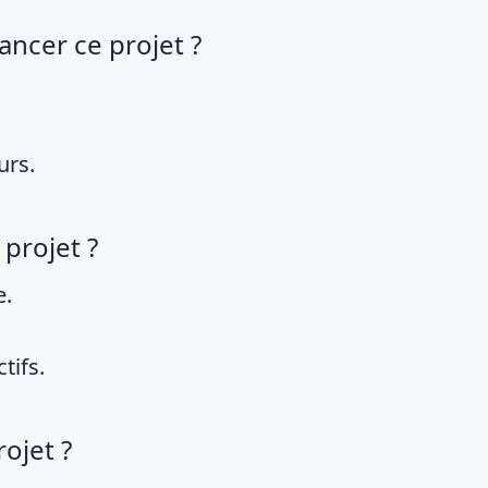
ancer ce projet ?
urs.
projet ?
e.
tifs.
rojet ?