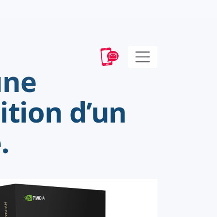
une
ition d’un
.