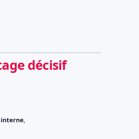
tage décisif
 interne
,